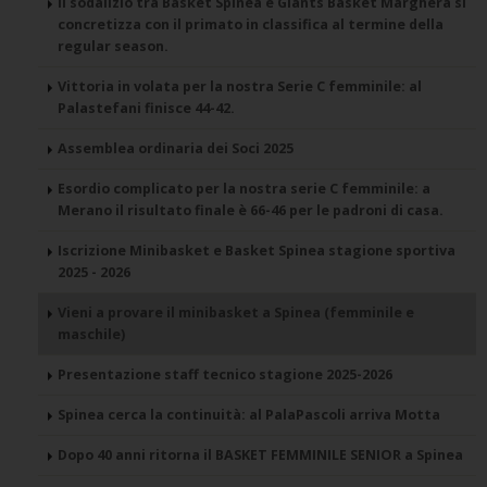
Il sodalizio tra Basket Spinea e Giants Basket Marghera si
concretizza con il primato in classifica al termine della
regular season.
Vittoria in volata per la nostra Serie C femminile: al
Palastefani finisce 44-42.
Assemblea ordinaria dei Soci 2025
Esordio complicato per la nostra serie C femminile: a
Merano il risultato finale è 66-46 per le padroni di casa.
Iscrizione Minibasket e Basket Spinea stagione sportiva
2025 - 2026
Vieni a provare il minibasket a Spinea (femminile e
maschile)
Presentazione staff tecnico stagione 2025-2026
Spinea cerca la continuità: al PalaPascoli arriva Motta
Dopo 40 anni ritorna il BASKET FEMMINILE SENIOR a Spinea