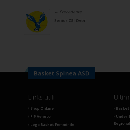
← Precedente
Senior CSI Over
Basket Spinea ASD
Links utili
Ultim
Shop OnLine
Basket 
FIP Veneto
Under 1
Regionale
Lega Basket Femminile