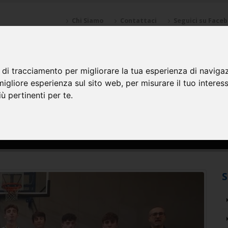
Chi Siamo
Contattaci
Seguici su Face
NZIONI
SPONSOR
GALLERY
CALENDARI
SQUADRE
 di tracciamento per migliorare la tua esperienza di naviga
migliore esperienza sul sito web
,
per misurare il tuo interes
ù pertinenti per te
.
S