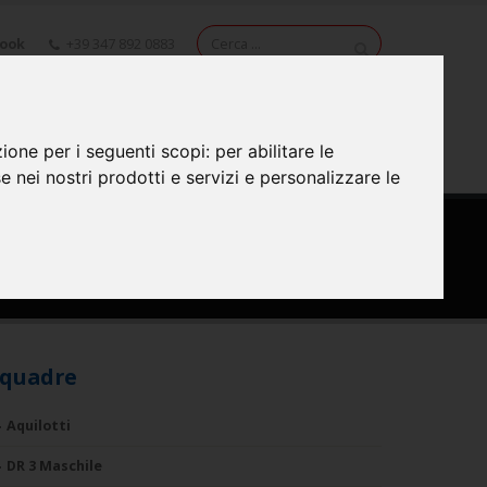
book
+39 347 892 0883
NEWS
VIDEO
CONTATTI
zione per i seguenti scopi:
per abilitare le
se nei nostri prodotti e servizi e personalizzare le
quadre
Aquilotti
DR 3 Maschile