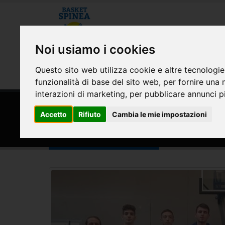
Noi usiamo i cookies
CHI SIAMO
MODULISTICA E CONVE
Questo sito web utilizza cookie e altre tecnologie
AREA RISERVATA
funzionalità di base del sito web
,
per fornire una 
interazioni di marketing
,
per pubblicare annunci pi
HOME
SQUADRE
Accetto
Rifiuto
Cambia le mie impostazioni
Senior CSI Open