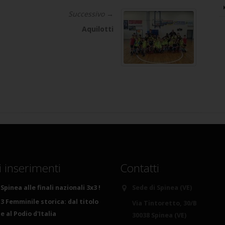
Successivo →
Aquilotti
i inserimenti
Contatti
Spinea alle finali nazionali 3x3 !
Sede di Spinea (VE)
3 Femminile storica: dal titolo
Via Tintoretto, 30/B
 al Podio d'Italia
30038 Spinea (VE)