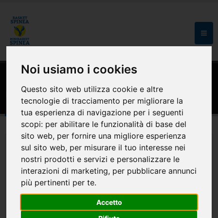
Noi usiamo i cookies
HOME
SQUADRE
Questo sito web utilizza cookie e altre
Under 13 femminile regionale
tecnologie di tracciamento per migliorare la
tua esperienza di navigazione per i seguenti
scopi:
per abilitare le funzionalità di base del
sito web
,
per fornire una migliore esperienza
sul sito web
,
per misurare il tuo interesse nei
nostri prodotti e servizi e personalizzare le
interazioni di marketing
,
per pubblicare annunci
più pertinenti per te
.
Accetto