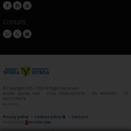
Contatti
© Copyright 2015 - 2026 All Rights Reserved
Basket Spinea ASD - P.IVA IT04614250274 - SDI M5UXCR1 - CF
90171370274
Rel ID L1C15
Privacy policy
Cookies policy
Contatti
Powered by
ettiolo.com