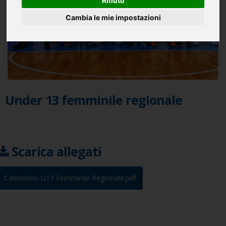
Rifiuto
Cambia le mie impostazioni
Under 13 femminile regionale
Scarica allegati