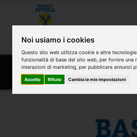
CHI SIAMO
MODULISTICA E CONVE
Noi usiamo i cookies
AREA RISERVATA
Questo sito web utilizza cookie e altre tecnologie
funzionalità di base del sito web
,
per fornire una 
HOME
CALENDARI
interazioni di marketing
,
per pubblicare annunci pi
Calendari Gare Stagione 
Accetto
Rifiuto
Cambia le mie impostazioni