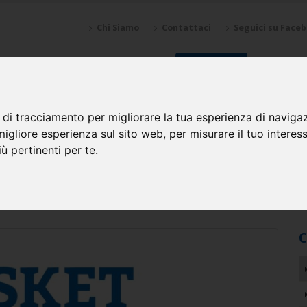
Chi Siamo
Contattaci
Seguici su Face
NZIONI
SPONSOR
GALLERY
CALENDARI
SQUADRE
 di tracciamento per migliorare la tua esperienza di naviga
migliore esperienza sul sito web
,
per misurare il tuo interes
ù pertinenti per te
.
2025 2026
C