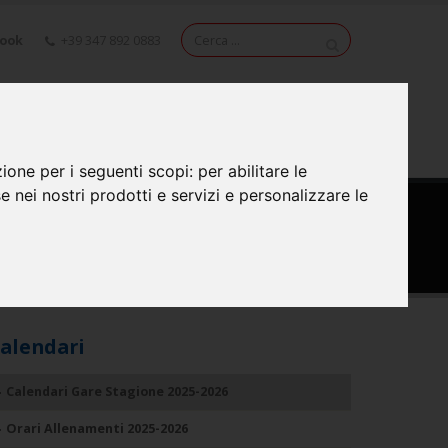
book
+39 347 892 0883
NEWS
VIDEO
CONTATTI
zione per i seguenti scopi:
per abilitare le
se nei nostri prodotti e servizi e personalizzare le
alendari
Calendari Gare Stagione 2025-2026
Orari Allenamenti 2025-2026