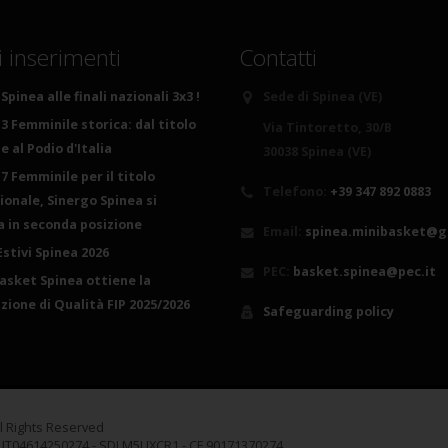
i inserimenti
Contatti
Spinea alle finali nazionali 3x3 !
Sede di Spinea (VE)
3 Femminile storica: dal titolo
Via Tintoretto, 30/B
 al Podio d'Italia
30038 Spinea (VE)
7 Femminile per il titolo
Telefono:
+39 347 892 0883
ionale, Sinergo Spinea si
ca in seconda posizione
Email:
spinea.minibasket@g
Estivi Spinea 2026
PEC:
basket.spinea@pec.it
basket Spinea ottiene la
azione di Qualità FIP 2025/2026
Safeguarding policy
ll Rights Reserved
A IT04614250274 - SDI M5UXCR1 - CF 90171370274