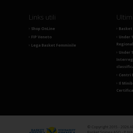
Links utili
Ultim
Shop OnLine
Basket 
FIP Veneto
Under 1
Regionale
Lega Basket Femminile
Under 1
Interreg
classifi
Centri 
Il Mini
Certific
© Copyright 2015 - 2026 A
Basket Spinea ASD - P.IV