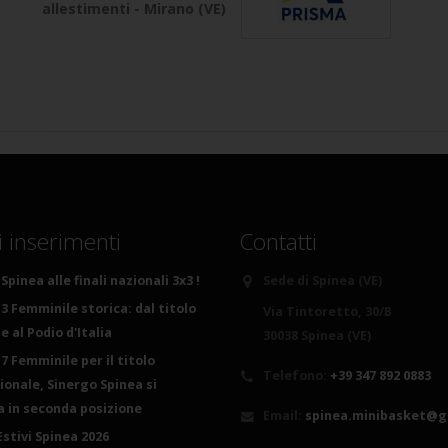
allestimenti - Mirano (VE)
i inserimenti
Contatti
Spinea alle finali nazionali 3x3 !
Sede di Spinea (VE)
3 Femminile storica: dal titolo
Via Tintoretto, 30/B
 al Podio d'Italia
30038 Spinea (VE)
7 Femminile per il titolo
Telefono:
+39 347 892 0883
ionale, Sinergo Spinea si
ca in seconda posizione
Email:
spinea.minibasket@g
Estivi Spinea 2026