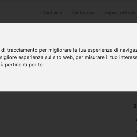
Chi Siamo
Contattaci
Seguici su Face
NZIONI
SPONSOR
GALLERY
CALENDARI
SQUADRE
 di tracciamento per migliorare la tua esperienza di naviga
migliore esperienza sul sito web
,
per misurare il tuo interes
ù pertinenti per te
.
lla Spinea (VE)
S