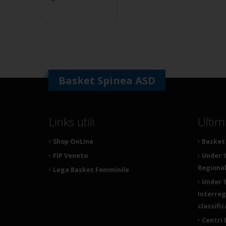
Basket Spinea ASD
Links utili
Ultim
Shop OnLine
Basket 
FIP Veneto
Under 1
Regionale
Lega Basket Femminile
Under 1
Interreg
classifi
Centri 