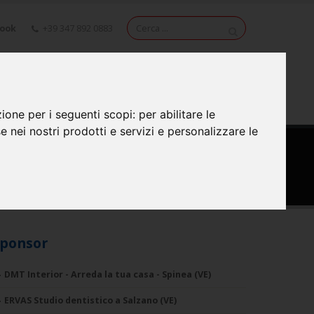
book
+39 347 892 0883
NEWS
VIDEO
CONTATTI
zione per i seguenti scopi:
per abilitare le
se nei nostri prodotti e servizi e personalizzare le
ponsor
DMT Interior - Arreda la tua casa - Spinea (VE)
ERVAS Studio dentistico a Salzano (VE)