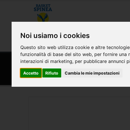
CHI SIAMO
MODULISTICA E CONVE
Noi usiamo i cookies
AREA RISERVATA
Questo sito web utilizza cookie e altre tecnologie
funzionalità di base del sito web
,
per fornire una 
interazioni di marketing
,
per pubblicare annunci pi
HOME
SPONSOR
Ristorante Pizzeria Pulcine
Accetto
Rifiuto
Cambia le mie impostazioni