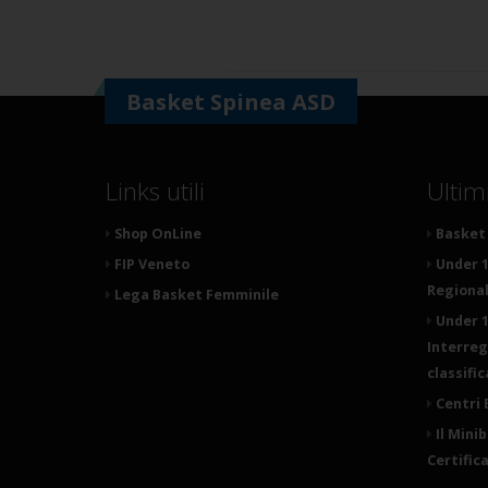
Basket Spinea ASD
Links utili
Ultim
Shop OnLine
Basket 
FIP Veneto
Under 1
Regionale
Lega Basket Femminile
Under 1
Interreg
classifi
Centri 
Il Mini
Certific