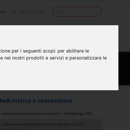
book
+39 347 892 0883
NEWS
VIDEO
CONTATTI
zione per i seguenti scopi:
per abilitare le
se nei nostri prodotti e servizi e personalizzare le
odulistica e convenzioni
Convenzione Farmacia Cometti - Chirighago (VE)
Convenzione Medisan Ortopedia per il Ciclo