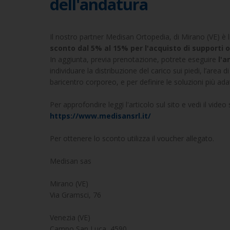
dell'andatura
Il nostro partner Medisan Ortopedia, di Mirano (VE) è lieto
sconto dal 5% al 15% per l'acquisto di supporti 
In aggiunta, previa prenotazione, potrete eseguire
l'a
individuare la distribuzione del carico sui piedi, l’area
baricentro corporeo, e per definire le soluzioni più a
Per approfondire leggi l'articolo sul sito e vedi il video s
https://www.medisansrl.it/
Per ottenere lo sconto utilizza il voucher allegato.
Medisan sas
Mirano (VE)
Via Gramsci, 76
Venezia (VE)
Campo San Luca, 4590