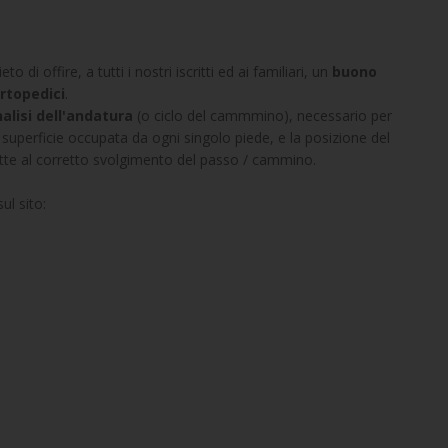
 di offire, a tutti i nostri iscritti ed ai familiari, un
buono
ortopedici
.
nalisi dell'andatura
(o ciclo del cammmino), necessario per
 di superficie occupata da ogni singolo piede, e la posizione del
datte al corretto svolgimento del passo / cammino.
ul sito: