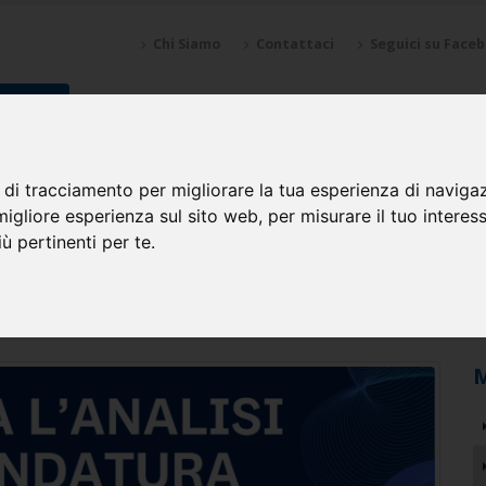
Chi Siamo
Contattaci
Seguici su Face
NZIONI
SPONSOR
GALLERY
CALENDARI
SQUADRE
 di tracciamento per migliorare la tua esperienza di naviga
migliore esperienza sul sito web
,
per misurare il tuo interes
ù pertinenti per te
.
edia per il Ciclo dell'andatura
M