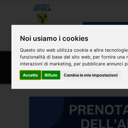
CHI SIAMO
MODULISTICA E CONVE
Noi usiamo i cookies
AREA RISERVATA
Questo sito web utilizza cookie e altre tecnologie
funzionalità di base del sito web
,
per fornire una 
HOME
MODULISTICA E CONVENZIONI
interazioni di marketing
,
per pubblicare annunci pi
Convenzione Medisan Ortop
Accetto
Rifiuto
Cambia le mie impostazioni