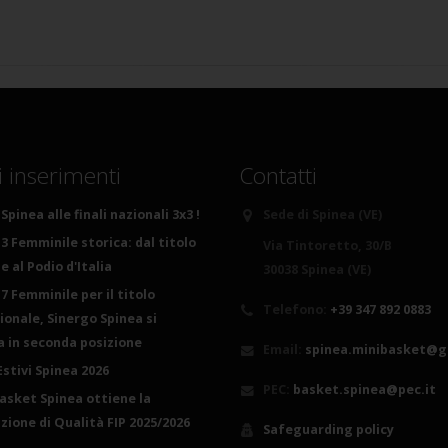
i inserimenti
Contatti
Spinea alle finali nazionali 3x3 !
Sede di Spinea (VE)
3 Femminile storica: dal titolo
Via Tintoretto, 30/B
 al Podio d'Italia
30038 Spinea (VE)
7 Femminile per il titolo
Telefono:
+39 347 892 0883
ionale, Sinergo Spinea si
ca in seconda posizione
Email:
spinea.minibasket@g
Estivi Spinea 2026
PEC:
basket.spinea@pec.it
basket Spinea ottiene la
azione di Qualità FIP 2025/2026
Safeguarding policy