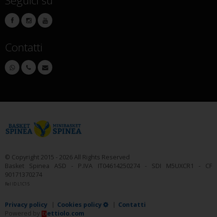
Seguici su
Contatti
© Copyright 2015 - 2026 All Rights Reserved
Basket Spinea ASD - P.IVA IT04614250274 - SDI M5UXCR1 - CF
90171370274
Rel ID L1C15
Privacy policy
Cookies policy
Contatti
Powered by
ettiolo.com